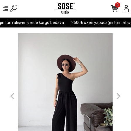
0
n tüm alışverişlerde kargo bedava
2500₺ üzeri yapacağın tüm alışve