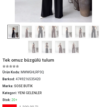
Tek omuz büzgülü tulum
Ürün Kodu:
MWWGHLRP3Q
Barkod:
4749216535420
Marka:
SOSE BUTİK
Kategori:
YENİ GELENLER
Stok:
20+