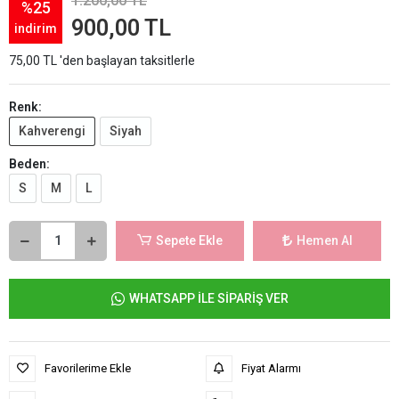
1.200,00 TL
%25
900,00 TL
indirim
75,00 TL 'den başlayan taksitlerle
Renk:
Kahverengi
Siyah
Beden:
S
M
L
Sepete Ekle
Hemen Al
WHATSAPP İLE SİPARİŞ VER
Favorilerime Ekle
Fiyat Alarmı