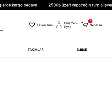
e kargo bedava
2500₺ üzeri yapacağın tüm alışverişler
0
Giriş Yap
Favorilerim
Sepetim
Üye Ol
TAKIMLAR
ELBİSE