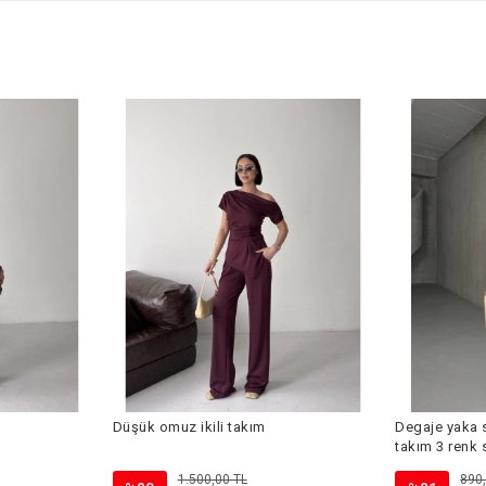
Düşük omuz ikili takım
Degaje yaka sı
takım 3 renk
1.500,00 TL
890