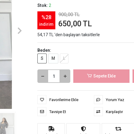
Stok:
2
900,00 TL
%28
650,00 TL
indirim
54,17 TL 'den başlayan taksitlerle
Beden:
S
M
L
Sepete Ekle
Favorilerime Ekle
Yorum Yaz
Tavsiye Et
Karşılaştır