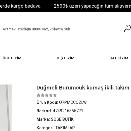
 kargo bedava
2500₺ üzeri yapacağın tüm alışverişlerd
ÜST GİYİM
DIŞ GİYİM
ALT GİYİM
Düğmeli Bürümcük kumaş ikili takım
Ürün Kodu:
O7PMCCQZLW
Barkod:
4749216855771
Marka:
SOSE BUTİK
Kategori:
TAKIMLAR