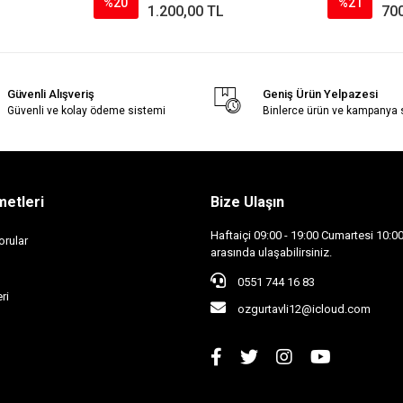
%20
%21
1.200,00 TL
70
Güvenli Alışveriş
Geniş Ürün Yelpazesi
Güvenli ve kolay ödeme sistemi
Binlerce ürün ve kampanya
metleri
Bize Ulaşın
Haftaiçi 09:00 - 19:00 Cumartesi 10:00 
orular
arasında ulaşabilirsiniz.
0551 744 16 83
ri
ozgurtavli12@icloud.com