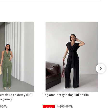
S
rt dekolte detay ikili
Bağlama detay salaş ikili takım
 seçeneği
,00 TL
1.200,00 TL